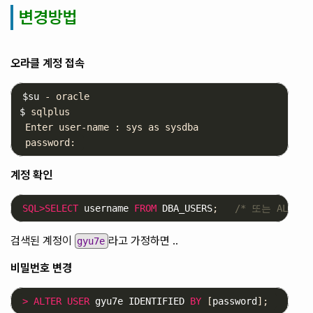
변경방법
오라클 계정 접속
$su
$ 
sqlplus 

 Enter user-name : sys as sysdba

계정 확인
SQL
>
SELECT
username
FROM
DBA_USERS
;
/* 또는 ALL_US
검색된 계정이
라고 가정하면 ..
gyu7e
비밀번호 변경
>
ALTER
USER
gyu7e
IDENTIFIED
BY
[
password
];