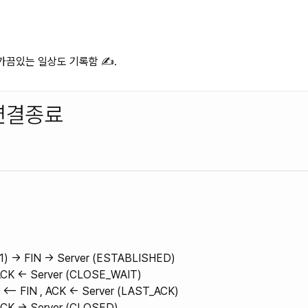
끔있는 일상도 기록함 ✍️.
P 연결종료
1) -> FIN -> Server (ESTABLISHED)
 ACK <- Server (CLOSE_WAIT)
 <– FIN , ACK <- Server (LAST_ACK)
 ACK -> Server (CLOSED)