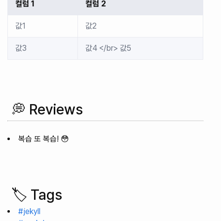
컬럼 1
컬럼 2
값1
값2
값3
값4 </br> 값5
💭 Reviews
복습 또 복습! 😳
🏷️ Tags
#jekyll