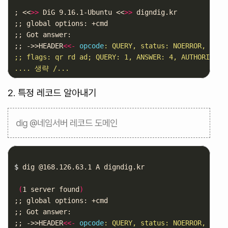
;
 <<
>>
 DiG 9.16.1-Ubuntu <<
>>
;;
;;
;;
 ->>HEADER
<<-
opcode
: QUERY, status: NOERROR, id: 2
;; flags: qr rd ad; QUERY: 1, ANSWER: 4, AUTHORITY: 0
2. 특정 레코드 알아내기
dig @네임서버 레코드 도메인
$ 
dig @168.126.63.1 A digndig.kr 

(
1 server found
)
;;
;;
;;
 ->>HEADER
<<-
opcode
: QUERY, status: NOERROR, id: 5