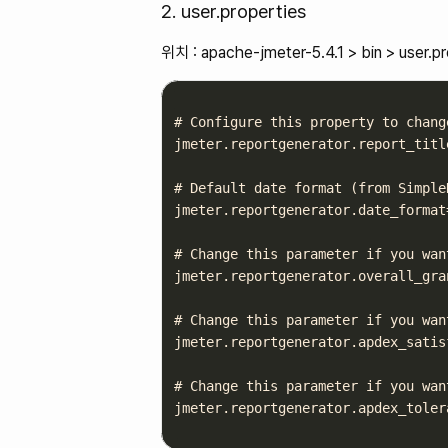
2. user.properties
위치 : apache-jmeter-5.4.1 > bin > us
# Configure this property to chang
jmeter.reportgenerator.report_titl
# Default date format (from Simple
jmeter.reportgenerator.date_format
# Change this parameter if you wan
jmeter.reportgenerator.overall_gra
# Change this parameter if you wan
jmeter.reportgenerator.apdex_satis
# Change this parameter if you wan
jmeter.reportgenerator.apdex_toler