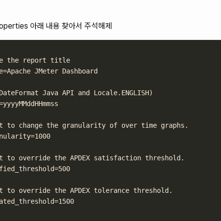
er.properties 아래 내용 찾아서 주석해제
e the report title

e=Apache JMeter Dashboard

DateFormat Java API and Locale.ENGLISH)

=yyyyMMddHHmmss

t to change the granularity of over time graphs.

nularity=1000

t to override the APDEX satisfaction threshold.

fied_threshold=500

t to override the APDEX tolerance threshold.

ated_threshold=1500
