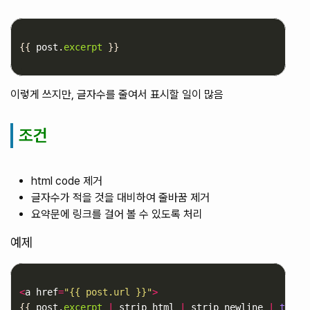
{{
post
.
excerpt
}}
이렇게 쓰지만, 글자수를 줄여서 표시할 일이 많음
조건
html code 제거
글자수가 적을 것을 대비하여 줄바꿈 제거
요약문에 링크를 걸어 볼 수 있도록 처리
예제
<
a
href
=
"{{ post.url }}"
>
{{
post
.
excerpt
|
strip_html
|
strip_newline
|
trunc