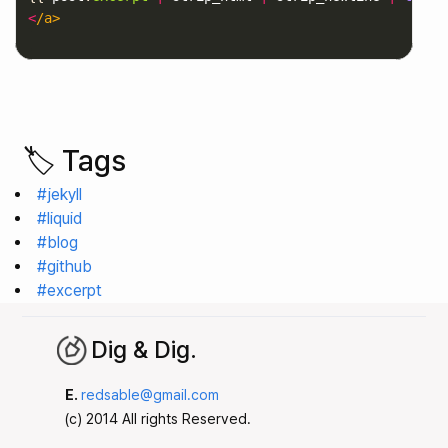
<
/a>

🏷️ Tags
#jekyll
#liquid
#blog
#github
#excerpt
Dig & Dig.
E.
redsable@gmail.com
(c) 2014 All rights Reserved.