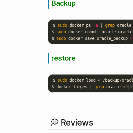
Backup
$ 
sudo 
docker ps 
-a
 | 
grep 
oracle
$ 
sudo 
docker commit oracle oracle
$ 
sudo 
docker save oracle_backup 
>
restore
$ 
sudo 
docker load < /backup/orac
$ 
docker iamges | 
grep 
oracle 
#이
💭 Reviews